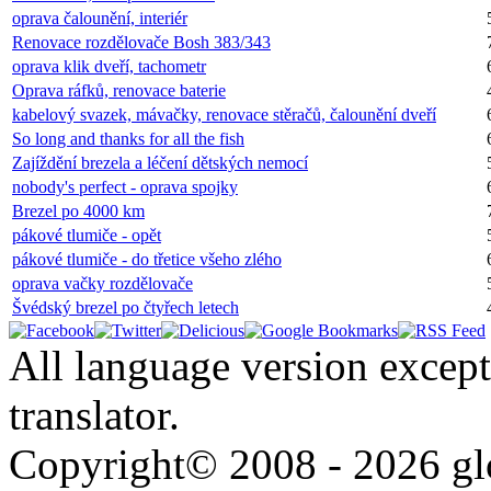
oprava čalounění, interiér
Renovace rozdělovače Bosh 383/343
oprava klik dveří, tachometr
Oprava ráfků, renovace baterie
kabelový svazek, mávačky, renovace stěračů, čalounění dveří
So long and thanks for all the fish
Zajíždění brezela a léčení dětských nemocí
nobody's perfect - oprava spojky
Brezel po 4000 km
pákové tlumiče - opět
pákové tlumiče - do třetice všeho zlého
oprava vačky rozdělovače
Švédský brezel po čtyřech letech
All language version except
translator.
Copyright© 2008 - 2026 glo