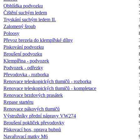
Obhlídka podvozku
Čištění suchým ledem
Tryskání suchým ledem II.
Zalomený šroub
Poloosy
Převoz brezela do klempířské dílny
Piskování podvozku
Broušení podvozku
Klempířina - podvozek
Podvozek - odřezky
Převodovka - rozborka
Renovace teleskopických tlumičů - rozborka
Renovace teleskopických tlumičů - kompletace
Renovace brzdových prasátek
Repase startéru
Renovace pákových tlumičů
Výstružníky přední nápravy VW274
Broušení pokliček převodovky
Pískovací box, oprava bubnů
Navařovací matky M6