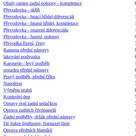
Obaly ramen zadní poloosy - kompletace
Převodovka - skříň
Převodovka - hnací hřídel,diferenciál
Převodovka - hnaná hřídel, kompletace
Převodovka - osazení diferenciálu
Převodovka - řazení, poloosy
Převodka řízení, čepy
Ramena přední nápravy
lakování podvozku
Karoserie - levý podběh
pouzdra přední nápravy
Pravý podběh, přední čílko
Napoleon
Výměna prahů
Kontrolní den
Opravy pod zadní sedačkou
Oprava zadních čtvrtpanelů
Zadní podběhy, držák přední nápravy
De bakre hjulhusen, framaxel fäste
Oprava předních blatníků